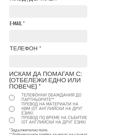
E-MAIL
ТЕЛЕФОН
ИСКАМ ДА ПОМАГАМ С:
(ОТБЕЛЕЖИ ЕДНО ИЛИ
З
ПОВЕЧЕ)
*
а
ТЕЛЕФОННИ ОБАЖДАНИЯ ДО
д
ПАРТНЬОРИТЕ**
ъ
ПРЕВОД НА МАТЕРИАЛИ НА
КВМ (ОТ АНГЛИЙСКИ НА ДРУГ
л
ЕЗИК)
ж
ПРЕВОД ПО ВРЕМЕ НА СЪБИТИЕ
(ОТ АНГЛИЙСКИ НА ДРУГ ЕЗИК)
и
т
*Задължително поле.
**Доброволците трябва да могат да служат