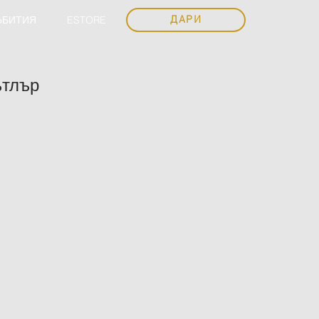
ЪБИТИЯ
ESTORE
ДАРИ
ътлър