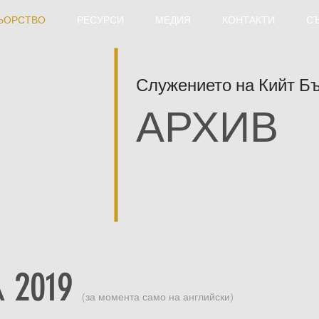
ЬОРСТВО
РЕСУРСИ
МЕДИЯ
КОНТАКТИ
С
Служението на Кийт Б
АРХИВ
2019
(за момента само на английски)