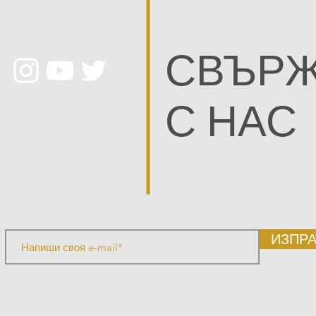
СВЪРЖ
С НАС
ИЗПРА