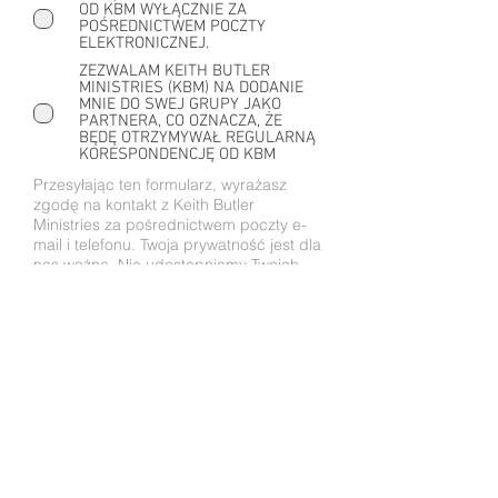
OD KBM WYŁĄCZNIE ZA
POŚREDNICTWEM POCZTY
ELEKTRONICZNEJ.
ZEZWALAM KEITH BUTLER
MINISTRIES (KBM) NA DODANIE
MNIE DO SWEJ GRUPY JAKO
PARTNERA, CO OZNACZA, ŻE
BĘDĘ OTRZYMYWAŁ REGULARNĄ
KORESPONDENCJĘ OD KBM
Przesyłając ten formularz, wyrażasz
zgodę na kontakt z Keith Butler
Ministries za pośrednictwem poczty e-
mail i telefonu. Twoja prywatność jest dla
nas ważna. Nie udostępniamy Twoich
danych kontaktowych stronom trzecim.
Zobacz więcej o naszej
polityce
prywatności
.
PRZEŚLIJ