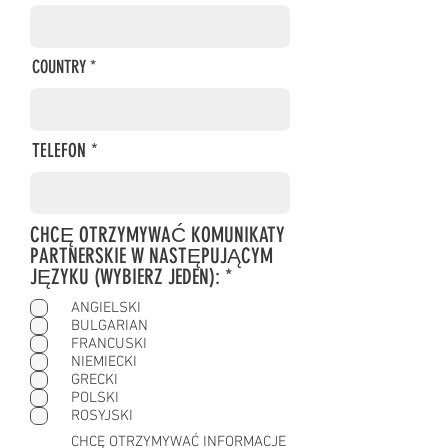
COUNTRY
TELEFON
CHCĘ OTRZYMYWAĆ KOMUNIKATY
PARTNERSKIE W NASTĘPUJĄCYM
W
JĘZYKU (WYBIERZ JEDEN):
*
y
ANGIELSKI
m
BULGARIAN
a
FRANCUSKI
g
NIEMIECKI
a
GRECKI
POLSKI
n
ROSYJSKI
e
CHCĘ OTRZYMYWAĆ INFORMACJE